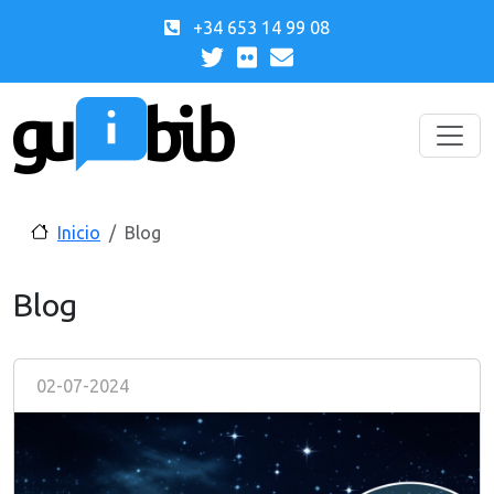
Pasar al contenido principal
+34 653 14 99 08
Inicio
Blog
Blog
02-07-2024
Image