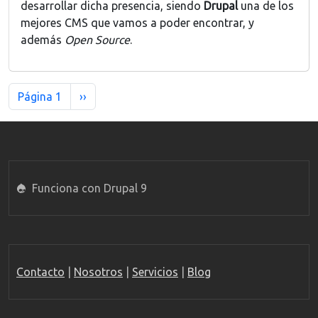
desarrollar dicha presencia, siendo
Drupal
una de los
mejores CMS que vamos a poder encontrar, y
además
Open Source
.
Paginación
Siguiente página
Página 1
››
Funciona con Drupal 9
Contacto
|
Nosotros
|
Servicios
|
Blog